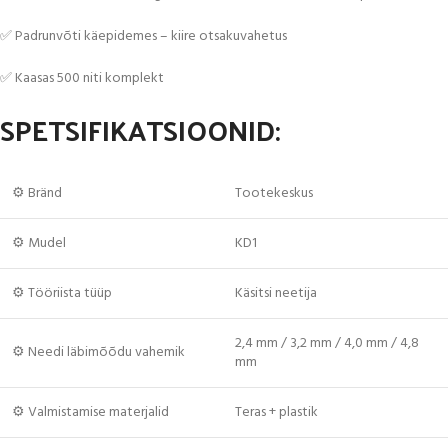
✅ Padrunvõti käepidemes – kiire otsakuvahetus
✅ Kaasas 500 niti komplekt
SPETSIFIKATSIOONID:
⚙️ Bränd
Tootekeskus
⚙️ Mudel
KD1
⚙️ Tööriista tüüp
Käsitsi neetija
2,4 mm / 3,2 mm / 4,0 mm / 4,8
⚙️ Needi läbimõõdu vahemik
mm
⚙️ Valmistamise materjalid
Teras + plastik