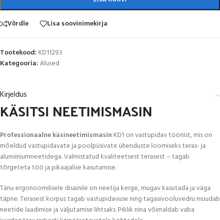
Võrdle
Lisa soovinimekirja
Tootekood:
KD11293
Kategooria:
Alused
Kirjeldus
KÄSITSI NEETIMISMASIN
Professionaalne käsineetimismasin
KD1 on vastupidav tööriist, mis on
mõeldud vastupidavate ja poolpüsivate ühenduste loomiseks teras- ja
alumiiniumneetidega. Valmistatud kvaliteetsest terasest – tagab
tõrgeteta töö ja pikaajalise kasutamise.
Tänu ergonoomilisele disainile on neetija kerge, mugav kasutada ja väga
täpne. Terasest korpus tagab vastupidavuse ning tagasivooluvedru muudab
neetide laadimise ja väljutamise lihtsaks. Piklik nina võimaldab vaba