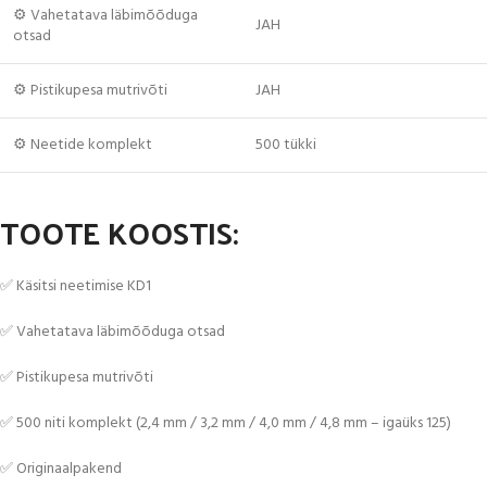
⚙️ Vahetatava läbimõõduga
JAH
otsad
⚙️ Pistikupesa mutrivõti
JAH
⚙️ Neetide komplekt
500 tükki
TOOTE KOOSTIS:
✅ Käsitsi neetimise KD1
✅ Vahetatava läbimõõduga otsad
✅ Pistikupesa mutrivõti
✅ 500 niti komplekt (2,4 mm / 3,2 mm / 4,0 mm / 4,8 mm – igaüks 125)
✅ Originaalpakend