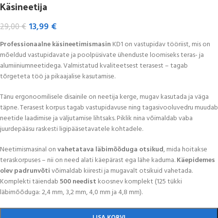
Käsineetija
13,99
€
29,00
€
Professionaalne käsineetimismasin
KD1 on vastupidav tööriist, mis on
mõeldud vastupidavate ja poolpüsivate ühenduste loomiseks teras- ja
alumiiniumneetidega. Valmistatud kvaliteetsest terasest – tagab
tõrgeteta töö ja pikaajalise kasutamise.
Tänu ergonoomilisele disainile on neetija kerge, mugav kasutada ja väga
täpne. Terasest korpus tagab vastupidavuse ning tagasivooluvedru muudab
neetide laadimise ja väljutamise lihtsaks. Piklik nina võimaldab vaba
juurdepääsu raskesti ligipääsetavatele kohtadele.
Neetimismasinal on
vahetatava läbimõõduga otsikud
, mida hoitakse
teraskorpuses – nii on need alati käepärast ega lähe kaduma.
Käepidemes
olev padrunvõti
võimaldab kiiresti ja mugavalt otsikuid vahetada.
Komplekti täiendab
500 needist
koosnev komplekt (125 tükki
läbimõõduga: 2,4 mm, 3,2 mm, 4,0 mm ja 4,8 mm).
LISA KORVI