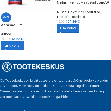
Elektriline kuumapüstol 2000W
Alused
,
Elektrilised Tööriistad
,
Töökoja Tööriistad
-14%
24,99
€
40,00
€
Aerosoolliim
LISA KORVI
Alused
12,90
€
15,00
€
LISA KORVI
OÜ Tootekeskus on kvaliteetsetele ehitus- ja aiatööriistadele keskenduv
uus e-pood. Meie soov on pakkuda soodsat hinda ning kiiret tarnet!
Oleme veendunud meie müügil olevate toodete heas kvaliteedis ning
võtame alati arvesse kliendi poolse tagasiside.