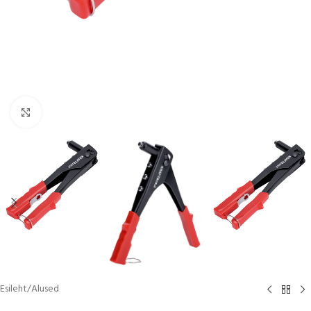
Click to enlarge
Esileht
/
Alused