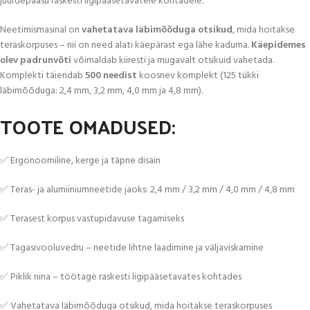
juurdepääsu raskesti ligipääsetavatele kohtadele.
Neetimismasinal on
vahetatava läbimõõduga otsikud
, mida hoitakse
teraskorpuses – nii on need alati käepärast ega lähe kaduma.
Käepidemes
olev padrunvõti
võimaldab kiiresti ja mugavalt otsikuid vahetada.
Komplekti täiendab
500 needist
koosnev komplekt (125 tükki
läbimõõduga: 2,4 mm, 3,2 mm, 4,0 mm ja 4,8 mm).
TOOTE OMADUSED:
✅ Ergonoomiline, kerge ja täpne disain
✅ Teras- ja alumiiniumneetide jaoks: 2,4 mm / 3,2 mm / 4,0 mm / 4,8 mm
✅ Terasest korpus vastupidavuse tagamiseks
✅ Tagasivooluvedru – neetide lihtne laadimine ja väljaviskamine
✅ Piklik nina – töötage raskesti ligipääsetavates kohtades
✅ Vahetatava läbimõõduga otsikud, mida hoitakse teraskorpuses