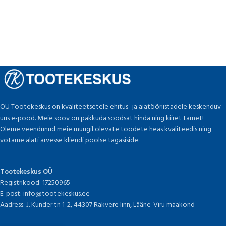
OÜ Tootekeskus on kvaliteetsetele ehitus- ja aiatööriistadele keskenduv
uus e-pood. Meie soov on pakkuda soodsat hinda ning kiiret tarnet!
Oleme veendunud meie müügil olevate toodete heas kvaliteedis ning
võtame alati arvesse kliendi poolse tagasiside.
Tootekeskus OÜ
Registrikood: 17250965
E-post: info@tootekeskus.ee
Aadress: J. Kunder tn 1-2, 44307 Rakvere linn, Lääne-Viru maakond