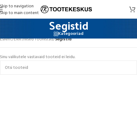
Skip to navigation
Skip to main content
Segistid
Kategooriad
Esileht
/
Elektrilised Tööriistad
/
Segistid
Sinu valikutele vastavaid tooteid ei leidu.