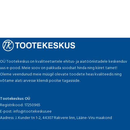
OÜ Tootekeskus on kvaliteetsetele ehitus- ja aiatööriistadele keskenduv
uus e-pood. Meie soov on pakkuda soodsat hinda ning kiiret tarnet!
Oleme veendunud meie müügil olevate toodete heas kvaliteedis ning
võtame alati arvesse kliendi poolse tagasiside.
Tootekeskus OÜ
Registrikood: 17250965
E-post: info@tootekeskus.ee
Aadress: J. Kunder tn 1-2, 44307 Rakvere linn, Lääne-Viru maakond