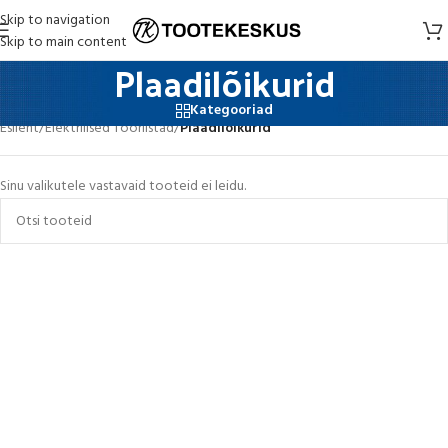
Skip to navigation
Skip to main content
Plaadilõikurid
Kategooriad
Esileht
/
Elektrilised Tööriistad
/
Plaadilõikurid
Sinu valikutele vastavaid tooteid ei leidu.