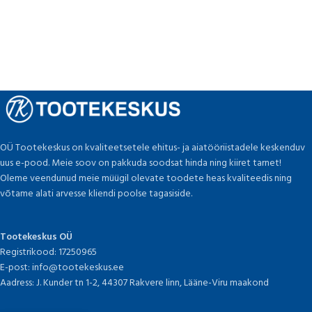
OÜ Tootekeskus on kvaliteetsetele ehitus- ja aiatööriistadele keskenduv
uus e-pood. Meie soov on pakkuda soodsat hinda ning kiiret tarnet!
Oleme veendunud meie müügil olevate toodete heas kvaliteedis ning
võtame alati arvesse kliendi poolse tagasiside.
Tootekeskus OÜ
Registrikood: 17250965
E-post: info@tootekeskus.ee
Aadress: J. Kunder tn 1-2, 44307 Rakvere linn, Lääne-Viru maakond