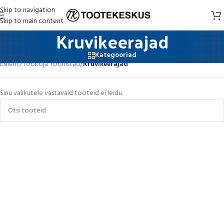
Skip to navigation
Skip to main content
Kruvikeerajad
Kategooriad
Esileht
/
Töökoja Tööriistad
/
Kruvikeerajad
Sinu valikutele vastavaid tooteid ei leidu.